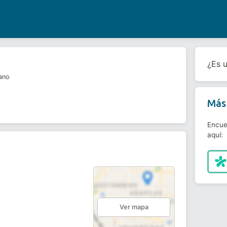
¿Es 
ano
Más 
Encue
aquí:
Ver mapa