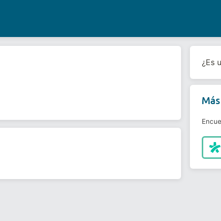
¿Es 
Más 
Encue