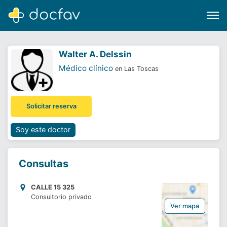
Walter A. Delssin
Médico clínico
en Las Toscas
Buscar
Solicitar reserva
Software para clínicas
Soporte
Soy este doctor
¿Eres un doctor?
Consultas
CALLE 15 325
Consultorio privado
Ver mapa