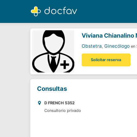
Viviana Chianalino Mautino
Obstetra
,
Ginecólogo
Viviana Chianalino
Obstetra
Ginecólogo
,
en 
Solicitar reserva
Consultas
D FRENCH 5352
Consultorio privado