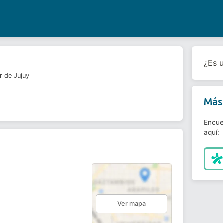
¿Es 
r de Jujuy
Más 
Encue
aquí:
Ver mapa