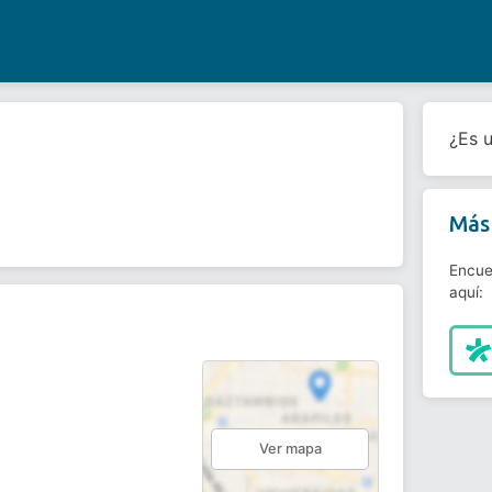
¿Es 
Más 
Encue
aquí:
Ver mapa