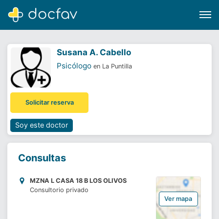
Susana A. Cabello
Psicólogo
en La Puntilla
Buscar
Solicitar reserva
Software para clínicas
Soporte
Soy este doctor
¿Eres un doctor?
Consultas
MZNA L CASA 18 B LOS OLIVOS
Consultorio privado
Ver mapa