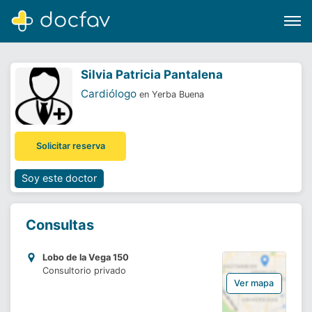
Silvia Patricia Pantalena
Cardiólogo
en Yerba Buena
Buscar
Solicitar reserva
Software para clínicas
Soporte
Soy este doctor
¿Eres un doctor?
Consultas
Lobo de la Vega 150
Consultorio privado
Ver mapa