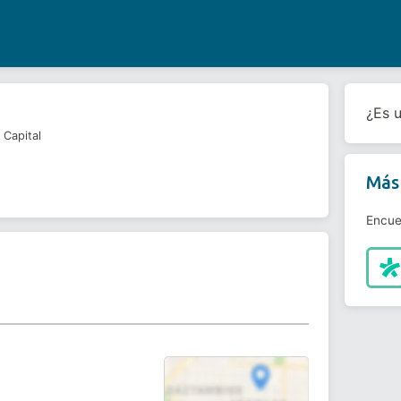
¿Es 
 Capital
Más 
Encue