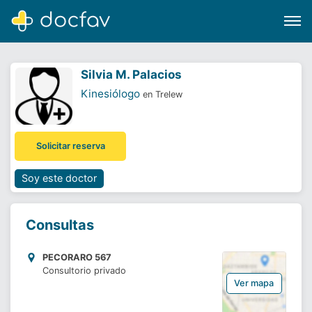
Silvia M. Palacios
Kinesiólogo
en Trelew
Buscar
Solicitar reserva
Software para clínicas
Soporte
Soy este doctor
¿Eres un doctor?
Consultas
PECORARO 567
Consultorio privado
Ver mapa