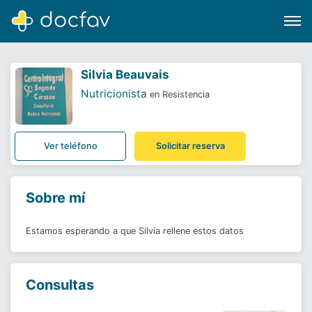
Silvia Beauvais
Nutricionista
en Resistencia
Buscar
Ver teléfono
Solicitar reserva
Software para clínicas
Soporte
Sobre mí
¿Eres un doctor?
Estamos esperando a que Silvia rellene estos datos
Consultas