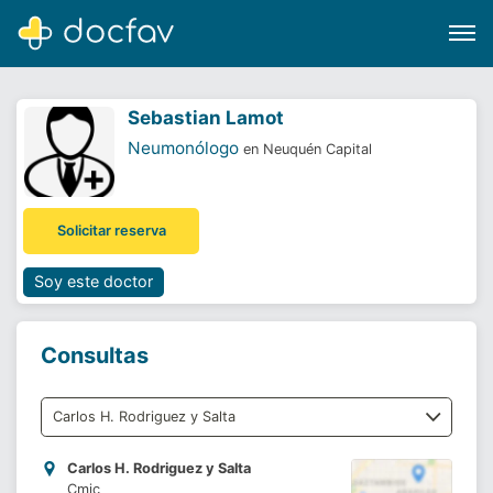
Sebastian Lamot
Neumonólogo
en Neuquén Capital
Buscar
Solicitar reserva
Software para clínicas
Soporte
Soy este doctor
¿Eres un doctor?
Consultas
Carlos H. Rodriguez y Salta
Cmic