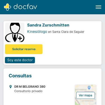
Sandra Zurschmitten
Kinesiólogo
en Santa Clara de Saguier
Buscar
Solicitar reserva
Software para clínicas
Soporte
Soy este doctor
¿Eres un doctor?
Consultas
DR M BELGRANO 380
Consultorio privado
Ver mapa