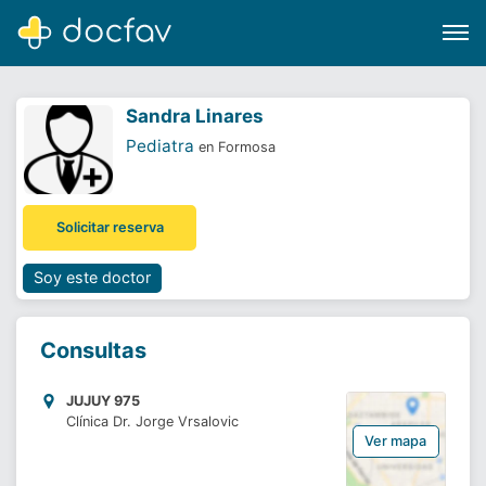
Sandra Linares
Pediatra
en Formosa
Buscar
Solicitar reserva
Software para clínicas
Soporte
Soy este doctor
¿Eres un doctor?
Consultas
JUJUY 975
Clínica Dr. Jorge Vrsalovic
Ver mapa