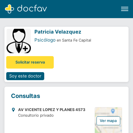
Patricia Velazquez
Psicólogo
en Santa Fe Capital
Buscar
Solicitar reserva
Software para clínicas
Soporte
Soy este doctor
¿Eres un doctor?
Consultas
AV VICENTE LOPEZ Y PLANES 4573
Consultorio privado
Ver mapa