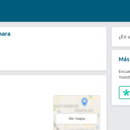
hara
¿Es 
Más 
Encue
Yoshi
Ver mapa