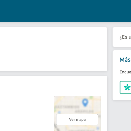
¿Es 
Más 
Encue
Ver mapa