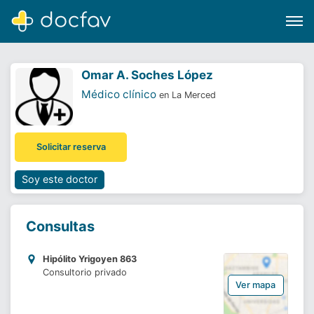
Omar A. Soches López
Médico clínico
en La Merced
Buscar
Solicitar reserva
Software para clínicas
Soporte
Soy este doctor
¿Eres un doctor?
Consultas
Hipólito Yrigoyen 863
Consultorio privado
Ver mapa