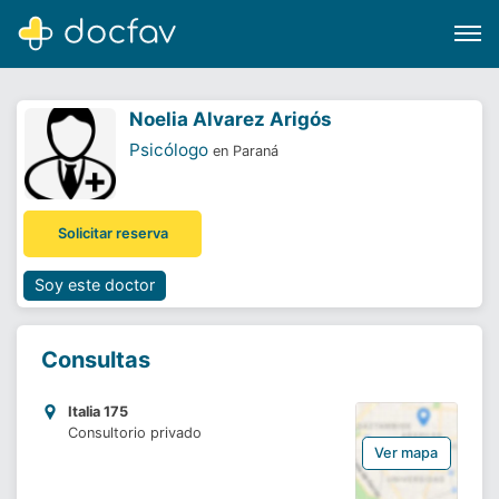
Noelia Alvarez Arigós
Psicólogo
en Paraná
Buscar
Solicitar reserva
Software para clínicas
Soporte
Soy este doctor
¿Eres un doctor?
Consultas
Italia 175
Consultorio privado
Ver mapa