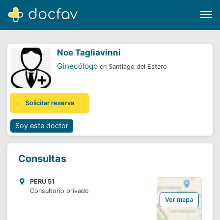
Noe Tagliavinni
Ginecólogo
en Santiago del Estero
Buscar
Solicitar reserva
Software para clínicas
Soporte
Soy este doctor
¿Eres un doctor?
Consultas
PERU 51
Consultorio privado
Ver mapa