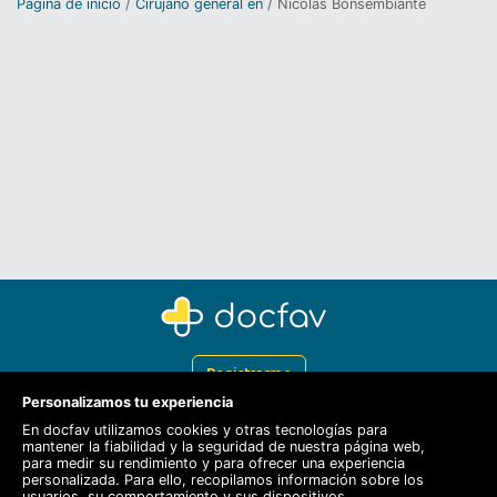
Página de inicio
Cirujano general en
Nicolas Bonsembiante
Registrarme
Personalizamos tu experiencia
Docfav
En docfav utilizamos cookies y otras tecnologías para
mantener la fiabilidad y la seguridad de nuestra página web,
Recursos
para medir su rendimiento y para ofrecer una experiencia
personalizada. Para ello, recopilamos información sobre los
Para doctores
usuarios, su comportamiento y sus dispositivos