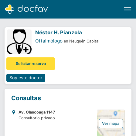
Néstor H. Pianzola
Oftalmólogo
en Neuquén Capital
Buscar
Solicitar reserva
Software para clínicas
Soporte
Soy este doctor
¿Eres un doctor?
Consultas
Av. Olascoaga 1147
Consultorio privado
Ver mapa