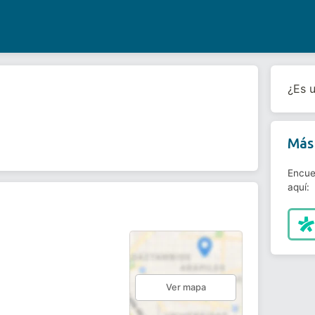
¿Es 
Más 
Encue
aquí:
Ver mapa