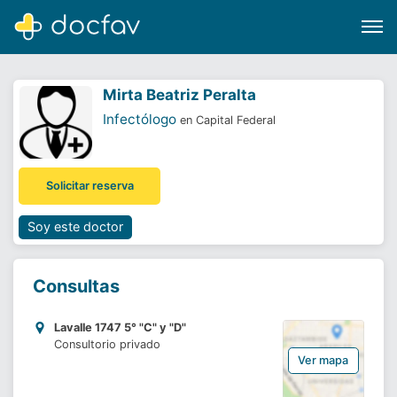
Mirta Beatriz Peralta
Infectólogo
en Capital Federal
Buscar
Solicitar reserva
Software para clínicas
Soporte
Soy este doctor
¿Eres un doctor?
Consultas
Lavalle 1747 5° "C" y "D"
Consultorio privado
Ver mapa