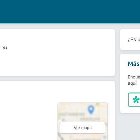
¿Es 
irez
Más 
Encue
aquí:
Ver mapa