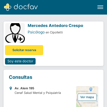
Mercedes Antedoro Crespo
Psicólogo
en Cipolletti
Buscar
Solicitar reserva
Software para clínicas
Soporte
Soy este doctor
¿Eres un doctor?
Consultas
Av. Alem 195
Cenaf Salud Mental y Psiquiatría
Ver mapa