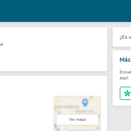
¿Es 
al
Más 
Encue
aquí:
Ver mapa