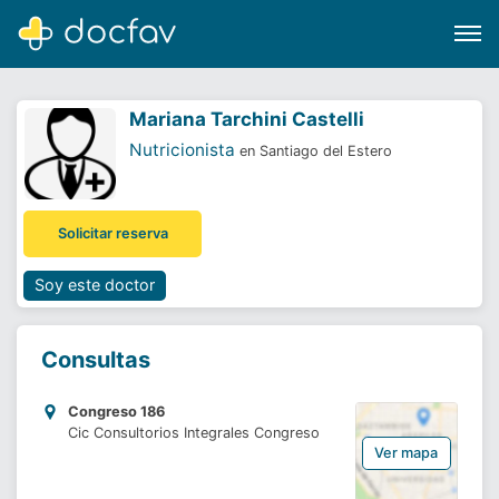
Mariana Tarchini Castelli
Nutricionista
en Santiago del Estero
Buscar
Solicitar reserva
Software para clínicas
Soporte
Soy este doctor
¿Eres un doctor?
Consultas
Congreso 186
Cic Consultorios Integrales Congreso
Ver mapa