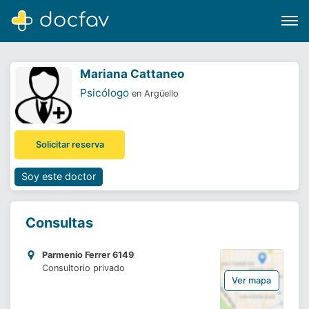
Mariana Cattaneo
Psicólogo
en Argüello
Buscar
Solicitar reserva
Software para clínicas
Soporte
Soy este doctor
¿Eres un doctor?
Consultas
Parmenio Ferrer 6149
Consultorio privado
Ver mapa