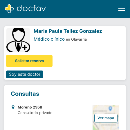
Maria Paula Tellez Gonzalez
Médico clínico
en Olavarría
Buscar
Solicitar reserva
Software para clínicas
Soporte
Soy este doctor
¿Eres un doctor?
Consultas
Moreno 2958
Consultorio privado
Ver mapa