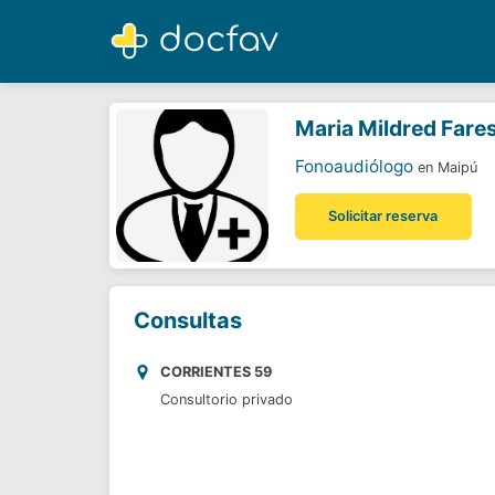
Maria Mildred Fares de Garcia
Fonoaudiólogo
Maria Mildred Fares
Fonoaudiólogo
en Maipú
Solicitar reserva
Consultas
CORRIENTES 59
Consultorio privado