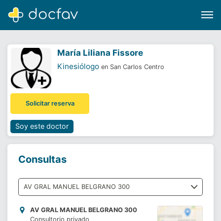
María Liliana Fissore
Kinesiólogo
en San Carlos Centro
Buscar
Solicitar reserva
Software para clínicas
Soporte
Soy este doctor
¿Eres un doctor?
Consultas
AV GRAL MANUEL BELGRANO 300
Consultorio privado