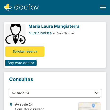
Maria Laura Mangiaterra
Nutricionista
en San Nicolás
Buscar
Solicitar reserva
Software para clínicas
Soporte
Soy este doctor
¿Eres un doctor?
Consultas
Av savio 24
Consultorio privado