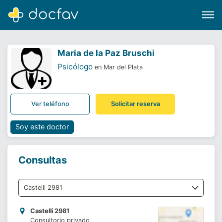
Maria de la Paz Bruschi
Psicólogo
en Mar del Plata
Buscar
Ver teléfono
Solicitar reserva
Software para clínicas
Soporte
Soy este doctor
¿Eres un doctor?
Consultas
Castelli 2981
Consultorio privado