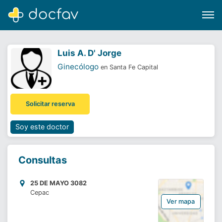
Luis A. D' Jorge
Ginecólogo
en Santa Fe Capital
Buscar
Solicitar reserva
Software para clínicas
Soporte
Soy este doctor
¿Eres un doctor?
Consultas
25 DE MAYO 3082
Cepac
Ver mapa