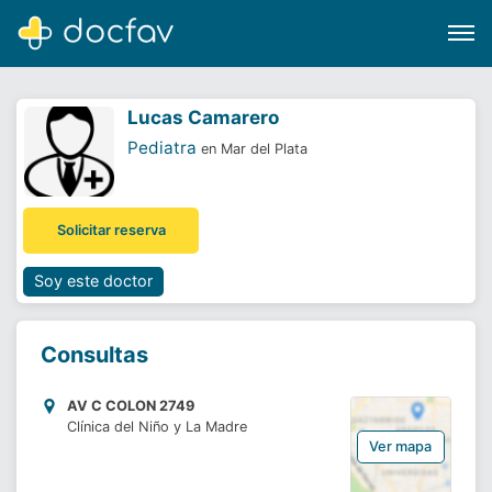
Lucas Camarero
Pediatra
en Mar del Plata
Buscar
Solicitar reserva
Software para clínicas
Soporte
Soy este doctor
¿Eres un doctor?
Consultas
AV C COLON 2749
Clínica del Niño y La Madre
Ver mapa