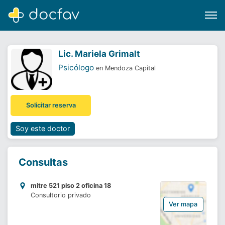
Lic. Mariela Grimalt
Psicólogo
en Mendoza Capital
Buscar
Solicitar reserva
Software para clínicas
Soporte
Soy este doctor
¿Eres un doctor?
Consultas
mitre 521 piso 2 oficina 18
Consultorio privado
Ver mapa