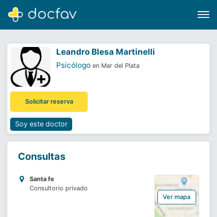
Leandro Blesa Martinelli
Psicólogo
en Mar del Plata
Buscar
Solicitar reserva
Software para clínicas
Soporte
Soy este doctor
¿Eres un doctor?
Consultas
Santa fe
Consultorio privado
Ver mapa