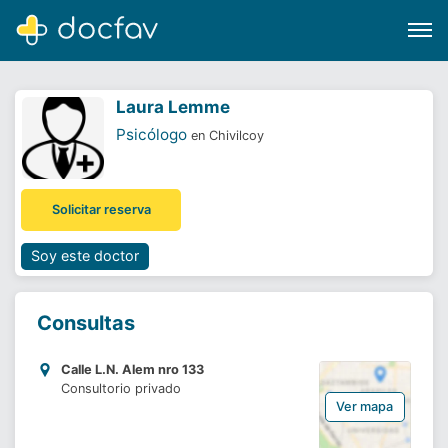
Laura Lemme
Psicólogo
en Chivilcoy
Buscar
Solicitar reserva
Software para clínicas
Soporte
Soy este doctor
¿Eres un doctor?
Consultas
Calle L.N. Alem nro 133
Consultorio privado
Ver mapa