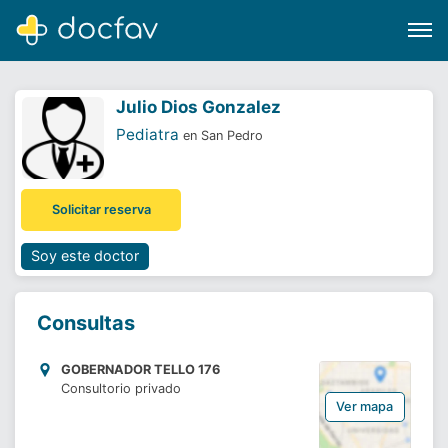
Julio Dios Gonzalez
Pediatra
en San Pedro
Buscar
Solicitar reserva
Software para clínicas
Soporte
Soy este doctor
¿Eres un doctor?
Consultas
GOBERNADOR TELLO 176
Consultorio privado
Ver mapa