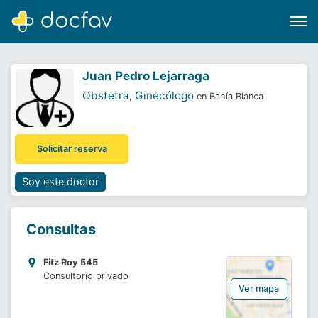
Juan Pedro Lejarraga
Obstetra
Ginecólogo
,
en Bahía Blanca
Buscar
Solicitar reserva
Software para clínicas
Soporte
Soy este doctor
¿Eres un doctor?
Consultas
Fitz Roy 545
Consultorio privado
Ver mapa