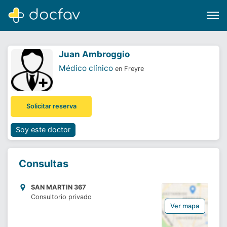
Juan Ambroggio
Médico clínico
en Freyre
Buscar
Solicitar reserva
Software para clínicas
Soporte
Soy este doctor
¿Eres un doctor?
Consultas
SAN MARTIN 367
Consultorio privado
Ver mapa