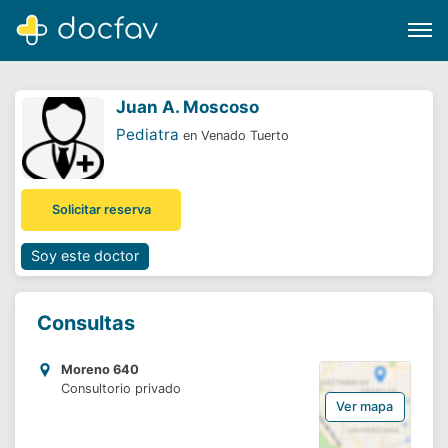
Juan A. Moscoso
Pediatra
en Venado Tuerto
Buscar
Solicitar reserva
Software para clínicas
Soporte
Soy este doctor
¿Eres un doctor?
Consultas
Moreno 640
Consultorio privado
Ver mapa