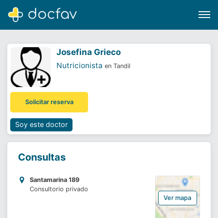
Josefina Grieco
Nutricionista
en Tandil
Buscar
Solicitar reserva
Software para clínicas
Soporte
Soy este doctor
¿Eres un doctor?
Consultas
Santamarina 189
Consultorio privado
Ver mapa