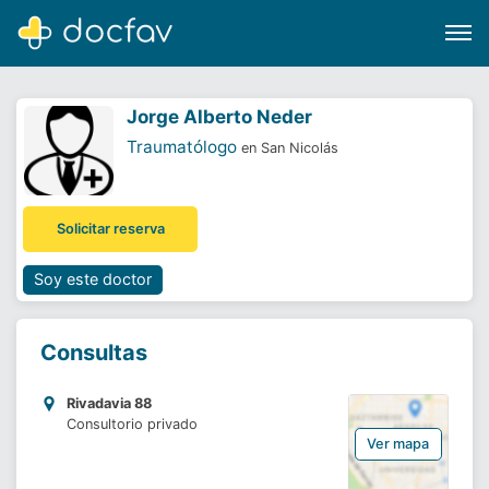
Jorge Alberto Neder
Traumatólogo
en San Nicolás
Buscar
Solicitar reserva
Software para clínicas
Soporte
Soy este doctor
¿Eres un doctor?
Consultas
Rivadavia 88
Consultorio privado
Ver mapa