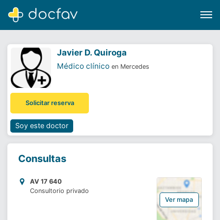
Javier D. Quiroga
Médico clínico
en Mercedes
Buscar
Solicitar reserva
Software para clínicas
Soporte
Soy este doctor
¿Eres un doctor?
Consultas
AV 17 640
Consultorio privado
Ver mapa