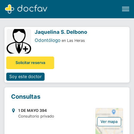
Jaquelina S. Delbono
Odontólogo
en Las Heras
Buscar
Solicitar reserva
Software para clínicas
Soporte
Soy este doctor
¿Eres un doctor?
Consultas
1 DE MAYO 394
Consultorio privado
Ver mapa