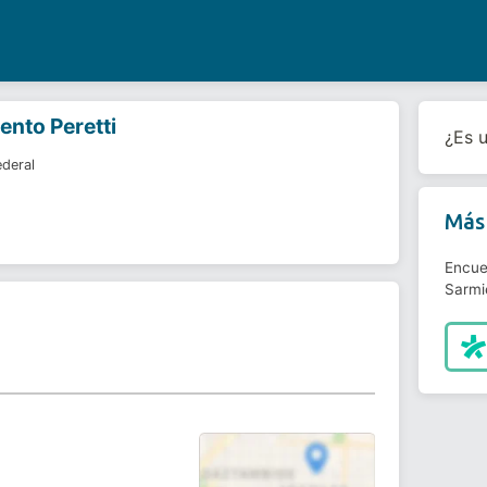
nto Peretti
¿Es 
ederal
Más 
Encue
Sarmie