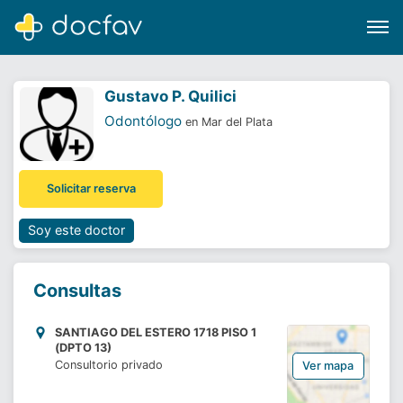
Gustavo P. Quilici
Odontólogo
en Mar del Plata
Buscar
Solicitar reserva
Software para clínicas
Soporte
Soy este doctor
¿Eres un doctor?
Consultas
SANTIAGO DEL ESTERO 1718 PISO 1
(DPTO 13)
Consultorio privado
Ver mapa