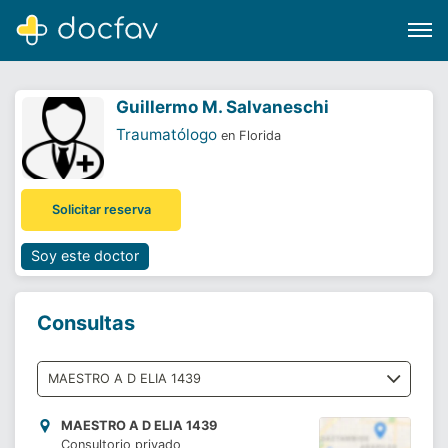
Guillermo M. Salvaneschi
Traumatólogo
en Florida
Buscar
Solicitar reserva
Software para clínicas
Soporte
Soy este doctor
¿Eres un doctor?
Consultas
MAESTRO A D ELIA 1439
Consultorio privado